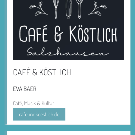
CAFÉ & KÖSTLICH
EVA BAER
Café, Musik & Kultur
cafeundkoestlich.de